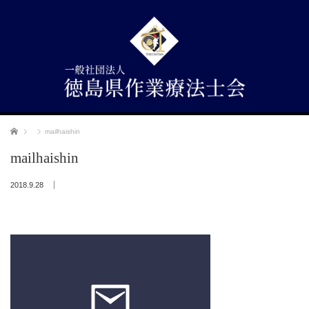
ホーム
mailhaishin
mailhaishin
2018.9.28