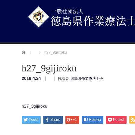
ホーム
h27_9gijiroku
h27_9gijiroku
2018.4.24
投稿者:
徳島県作業療法士会
h27_9gijiroku
Tweet
Share
+1
Hatena
Pocket