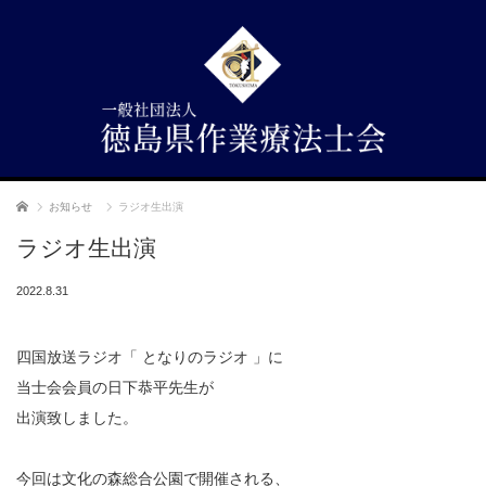
ホーム
お知らせ
ラジオ生出演
ラジオ生出演
2022.8.31
四国放送ラジオ「 となりのラジオ 」に
当士会会員の日下恭平先生が
出演致しました。
今回は文化の森総合公園で開催される、