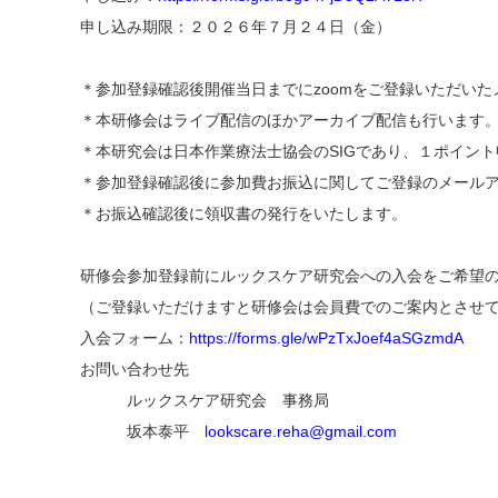
申し込み期限：２０２６年７月２４日（金）
＊参加登録確認後開催当日までにzoomをご登録いただい
＊本研修会はライブ配信のほかアーカイブ配信も行います
＊本研究会は日本作業療法士協会のSIGであり、１ポイン
＊参加登録確認後に参加費お振込に関してご登録のメール
＊お振込確認後に領収書の発行をいたします。
研修会参加登録前にルックスケア研究会への入会をご希望の
（ご登録いただけますと研修会は会員費でのご案内とさせ
入会フォーム：
https://forms.gle/wPzTxJoef4aSGzmdA
お問い合わせ先
ルックスケア研究会 事務局
坂本泰平
lookscare.reha@gmail.com