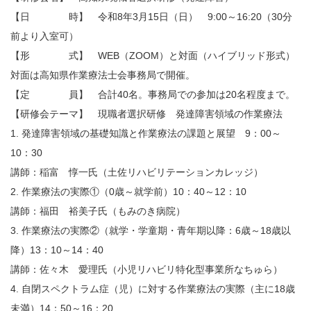
【日 時】 令和8年3月15日（日） 9:00～16:20（30分
前より入室可）
【形 式】 WEB（ZOOM）と対面（ハイブリッド形式）
対面は高知県作業療法士会事務局で開催。
【定 員】 合計40名。事務局での参加は20名程度まで。
【研修会テーマ】 現職者選択研修 発達障害領域の作業療法
1. 発達障害領域の基礎知識と作業療法の課題と展望 9：00～
10：30
講師：稲富 惇一氏（土佐リハビリテーションカレッジ）
2. 作業療法の実際①（0歳～就学前）10：40～12：10
講師：福田 裕美子氏（もみのき病院）
3. 作業療法の実際②（就学・学童期・青年期以降：6歳～18歳以
降）13：10～14：40
講師：佐々木 愛理氏（小児リハビリ特化型事業所なちゅら）
4. 自閉スペクトラム症（児）に対する作業療法の実際（主に18歳
未満）14：50～16：20