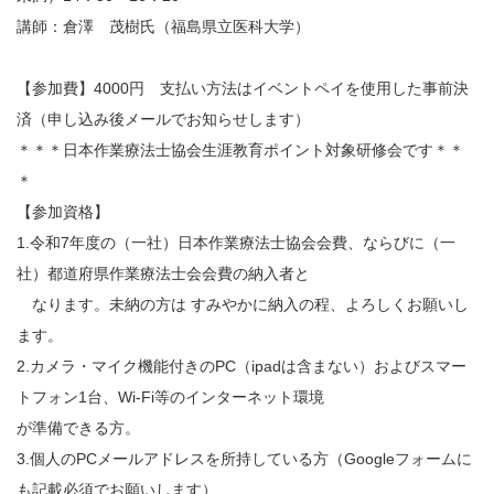
講師：倉澤 茂樹氏（福島県立医科大学）
【参加費】4000円 支払い方法はイベントペイを使用した事前決
済（申し込み後メールでお知らせします）
＊＊＊日本作業療法士協会生涯教育ポイント対象研修会です＊＊
＊
【参加資格】
1.令和7年度の（一社）日本作業療法士協会会費、ならびに（一
社）都道府県作業療法士会会費の納入者と
なります。未納の方は すみやかに納入の程、よろしくお願いし
ます。
2.カメラ・マイク機能付きのPC（ipadは含まない）およびスマー
トフォン1台、Wi-Fi等のインターネット環境
が準備できる方。
3.個人のPCメールアドレスを所持している方（Googleフォームに
も記載必須でお願いします）